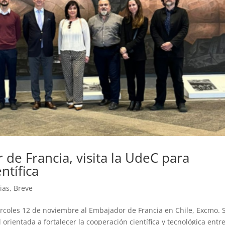
 de Francia, visita la UdeC para
ntífica
ias
,
Breve
rcoles 12 de noviembre al Embajador de Francia en Chile, Excmo. S
l orientada a fortalecer la cooperación científica y tecnológica entr