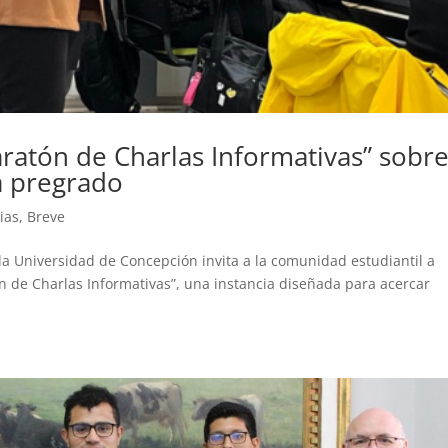
ratón de Charlas Informativas” sobr
a pregrado
ias
,
Breve
la Universidad de Concepción invita a la comunidad estudiantil a
ón de Charlas Informativas”, una instancia diseñada para acercar