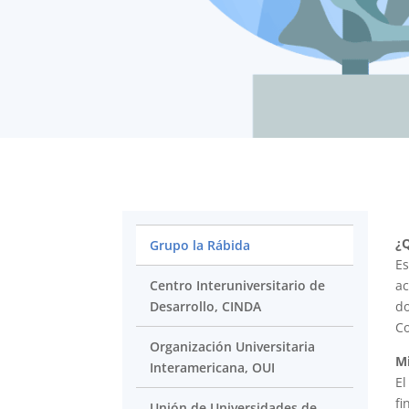
¿
Grupo la Rábida
Es
Centro Interuniversitario de
ac
Desarrollo, CINDA
do
C
Organización Universitaria
M
Interamericana, OUI
El
fi
Unión de Universidades de