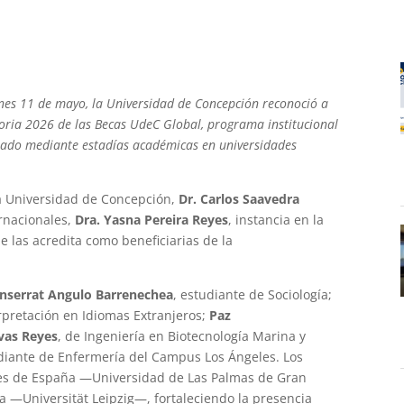
unes 11 de mayo, la Universidad de Concepción reconoció a
toria 2026 de las Becas UdeC Global, programa institucional
rado mediante estadías académicas en universidades
la Universidad de Concepción,
Dr. Carlos Saavedra
ernacionales,
Dra. Yasna Pereira Reyes
, instancia en la
ue las acredita como beneficiarias de la
nserrat Angulo Barrenechea
, estudiante de Sociología;
rpretación en Idiomas Extranjeros;
Paz
vas Reyes
, de Ingeniería en Biotecnología Marina y
udiante de Enfermería del Campus Los Ángeles. Los
des de España —Universidad de Las Palmas de Gran
 —Universität Leipzig—, fortaleciendo la presencia