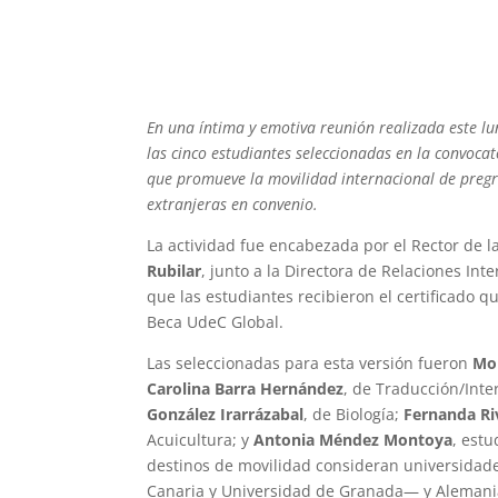
En una íntima y emotiva reunión realizada este l
las cinco estudiantes seleccionadas en la convoca
que promueve la movilidad internacional de preg
extranjeras en convenio.
La actividad fue encabezada por el Rector de 
Rubilar
, junto a la Directora de Relaciones Int
que las estudiantes recibieron el certificado q
Beca UdeC Global.
Las seleccionadas para esta versión fueron
Mo
Carolina Barra Hernández
, de Traducción/Inte
González Irarrázabal
, de Biología;
Fernanda Ri
Acuicultura; y
Antonia Méndez Montoya
, est
destinos de movilidad consideran universida
Canaria y Universidad de Granada— y Alemania