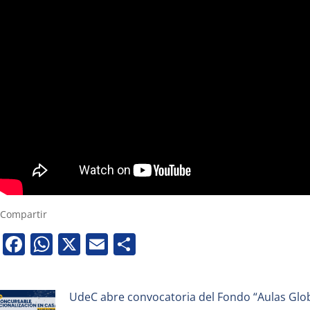
Compartir
Facebook
WhatsApp
X
Email
Share
UdeC abre convocatoria del Fondo “Aulas Globa